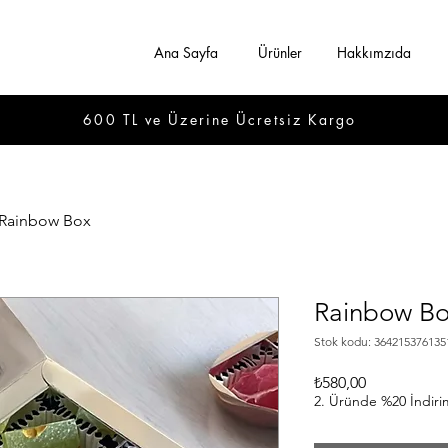
Ana Sayfa
Ürünler
Hakkımzıda
600 TL ve Üzerine Ücretsiz Kargo
Rainbow Box
Rainbow B
Stok kodu: 364215376135
Fiyat
₺580,00
2. Üründe %20 İndiri