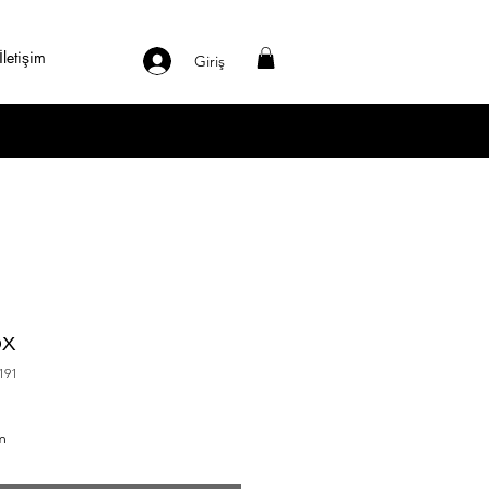
İletişim
Giriş
ox
191
m