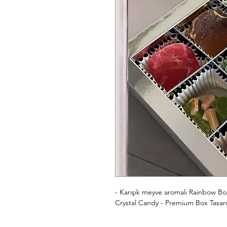
- Karışık meyve aromalı Rainbow Box 
Crystal Candy - Premium Box Tasarı